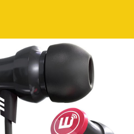
第
avz
1
メ
ニ
ュ
ー