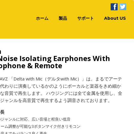
ホーム
製品
サポート
About US
a
Noise Isolating Earphones With
ophone & Remote
WAVZ 「Delta with Mic（デルタwith Mic）」は、まるでアーテ
が代わりに演奏しているかのようにボーカルと楽器をきめ細か
な音質で再生します。 ハウジングには全て金属を使用し、全
楽ジャンルを高音質で再生するよう調音されております。
特長
のジャンルに対応、広い音場と程良い低音
ューム調整が可能な3ボタンマイク付きリモコン
低音までをバランス良く再生