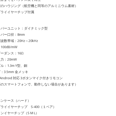
製のハウジング（航空機と同等のアルミニウム素材）
プライイヤーチップ付属
イバーユニット：ダイナミック型
バー口径：8mm
波数帯域：20Hz～20kHz
100dB/mW
ーダンス：16Ω
力：20mW
ル：1.3m Y型、銅
：3.5mm 金メッキ
 & Android 対応 3ボタンマイク付きリモコン
部のスマートフォンで、動作しない場合があります）
ホンケース（ハード）
ライイヤーチップ S-400（１ペア）
ンイヤーチップ（S M L）