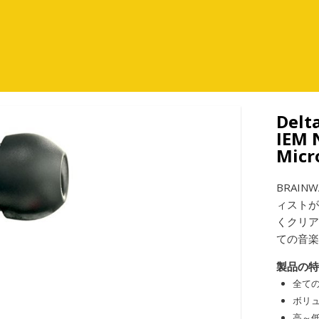
第
avz
1
メ
ニ
ュ
Delt
ー
IEM 
Micr
BRAIN
ィスト
くクリア
ての音
製品の
全て
ボリ
高～