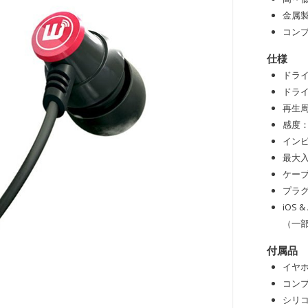
金属
コン
仕様
ドラ
ドライ
再生周
感度：
インピ
最大入
ケーブ
プラグ
iOS
（一
付属品
イヤ
コンプ
シリコ