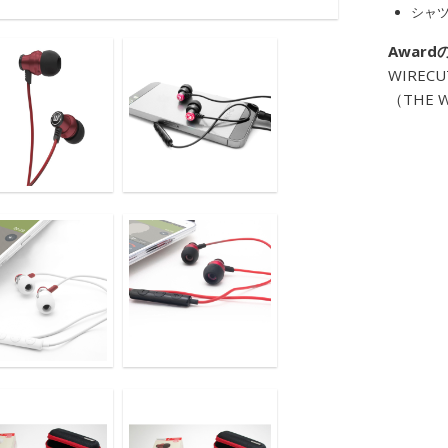
シャ
Award
WIRECU
（THE 